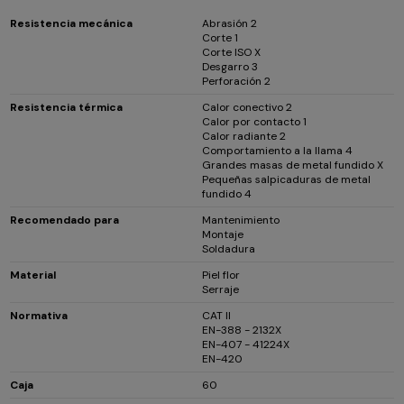
Resistencia mecánica
Abrasión 2
Corte 1
Corte ISO X
Desgarro 3
Perforación 2
Resistencia térmica
Calor conectivo 2
Calor por contacto 1
Calor radiante 2
Comportamiento a la llama 4
Grandes masas de metal fundido X
Pequeñas salpicaduras de metal
fundido 4
Recomendado para
Mantenimiento
Montaje
Soldadura
Material
Piel flor
Serraje
Normativa
CAT II
EN-388 - 2132X
EN-407 - 41224X
EN-420
Caja
60