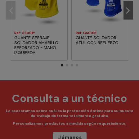
Ref: GS001Y
Ref: GS001B
GUANTE SERRAJE
GUANTE SOLDADOR
SOLDADOR AMARILLO
AZUL CON REFUERZO
REFORZADO - MANO
IZQUIERDA
Consulta a un técnico
Le asesoramos sobre cuál es la protección óptima para su puesto
de trabajo de forma totalmente gratuita.
Personalizamos productos a medida según requerimiento.
Llámanos