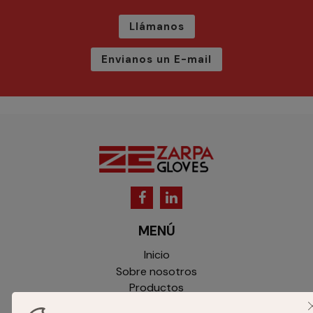
Llámanos
Envianos un E-mail
MENÚ
Inicio
Sobre nosotros
Productos
Catálogo