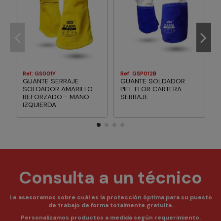
Ref: GS001Y
Ref: GSP012B
GUANTE SERRAJE
GUANTE SOLDADOR
SOLDADOR AMARILLO
PIEL FLOR CARTERA
REFORZADO - MANO
SERRAJE
IZQUIERDA
Consulta a un técnico
Le asesoramos sobre cuál es la protección óptima para su puesto
de trabajo de forma totalmente gratuita.
Personalizamos productos a medida según requerimiento.