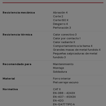
Resistencia mecánica
Abrasión 4
Corte 2
Corte ISO X
Desgarro 4
Perforación 3
Resistencia térmica
Calor conectivo 3
Calor por contacto 1
Calor radiante X
Comportamiento a la llama 4
Grandes masas de metal fundido X
Pequeñas salpicaduras de metal
fundido 3
Recomendado para
Mantenimiento
Montaje
Soldadura
Material
Forro interior
Piel serraje vacuno
Normativa
CAT II
EN-388 - 4243X
EN-407 - 413X3X
EN-420
EN-12477 TIPO A