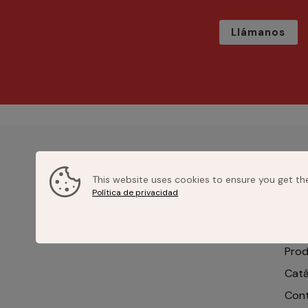
Llámanos
ME
This website uses cookies to ensure you get th
Política de privacidad
Inici
Sobr
Pro
Catá
Con