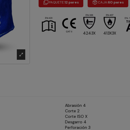
PAQUETE:
12 pares
CAJA:
60 pares
413X3X
4243X
Abrasión 4
Corte 2
Corte ISO X
Desgarro 4
Perforación 3