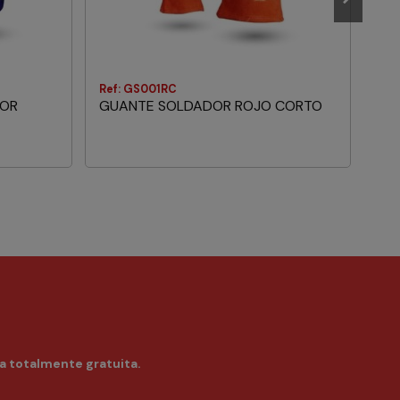
Ref: GS001RC
Ref
LOR
GUANTE SOLDADOR ROJO CORTO
GU
HIL
a totalmente gratuita.