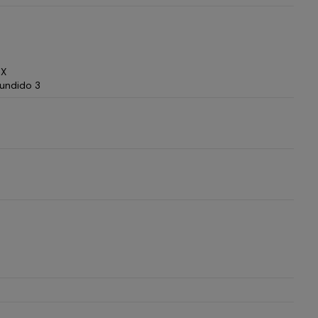
 X
fundido 3