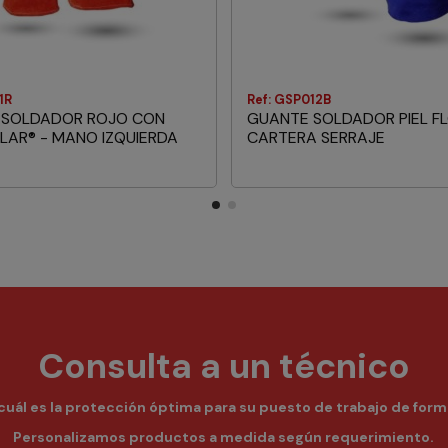
1R
Ref: GSP012B
 SOLDADOR ROJO CON
GUANTE SOLDADOR PIEL F
VLAR® - MANO IZQUIERDA
CARTERA SERRAJE
Consulta a un técnico
uál es la protección óptima para su puesto de trabajo de form
Personalizamos productos a medida según requerimiento.