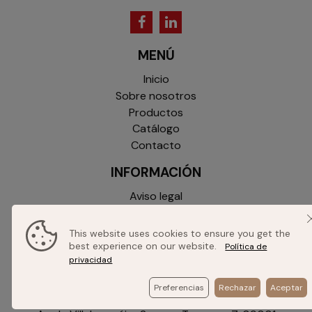
MENÚ
Inicio
Sobre nosotros
Productos
Catálogo
Contacto
INFORMACIÓN
Aviso legal
Política de privacidad
Política de cookies
This website uses cookies to ensure you get the
Condiciones generales
best experience on our website.
Política de
privacidad
Política de envíos y devoluciones
CONTACTO
Preferencias
Rechazar
Aceptar