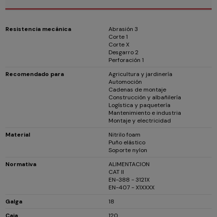
Resistencia mecánica
Abrasión 3
Corte 1
Corte X
Desgarro 2
Perforación 1
Recomendado para
Agricultura y jardinería
Automoción
Cadenas de montaje
Construcción y albañilería
Logística y paquetería
Mantenimiento e industria
Montaje y electricidad
Material
Nitrilo foam
Puño elástico
Soporte nylon
Normativa
ALIMENTACION
CAT II
EN-388 - 3121X
EN-407 - X1XXXX
Galga
18
Caja
120