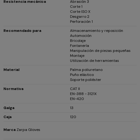
Resistencia mecánica
Abrasión 3
Corte 1
Corte ISO X
Desgarro 2
Perforación 1
Recomendado para
Almacenamiento y reposición
Automoción
Bricolaje
Fontanería
Manipulación de piezas pequeñas
Montaje
Utilización de herramientas
Material
Palma poliuretano
Puño elástico
Soporte poliéster
Normativa
CAT II
EN-388 - 3121X
EN-420
Galga
13
Caja
120
Marca
Zarpa Gloves