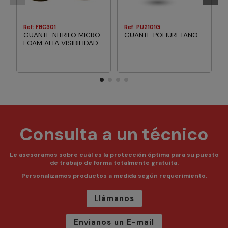
Ref: FBC301
Ref: PU2101G
GUANTE NITRILO MICRO
GUANTE POLIURETANO
FOAM ALTA VISIBILIDAD
Consulta a un técnico
Le asesoramos sobre cuál es la protección óptima para su puesto
de trabajo de forma totalmente gratuita.
Personalizamos productos a medida según requerimiento.
Llámanos
Envianos un E-mail